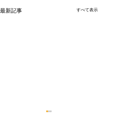
すべて表示
最新記事
確定申告の期限
れました！
税理士事務所にと
コメント