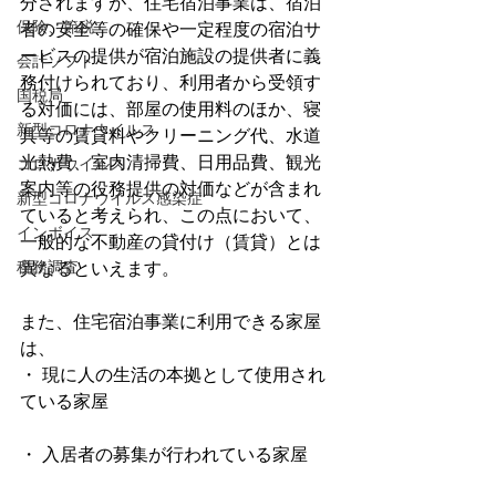
分されますが、住宅宿泊事業は、宿泊
保険、節税
者の安全等の確保や一定程度の宿泊サ
ービスの提供が宿泊施設の提供者に義
会計ソフト
務付けられており、利用者から受領す
国税局
る対価には、部屋の使用料のほか、寝
新型コロナウイルス
具等の賃貸料やクリーニング代、水道
光熱費、室内清掃費、日用品費、観光
コロナウイルス
案内等の役務提供の対価などが含まれ
新型コロナウイルス感染症
ていると考えられ、この点において、
インボイス
一般的な不動産の貸付け（賃貸）とは
税務調査
異なるといえます。
また、住宅宿泊事業に利用できる家屋
は、
・ 現に人の生活の本拠として使用され
ている家屋
・ 入居者の募集が行われている家屋