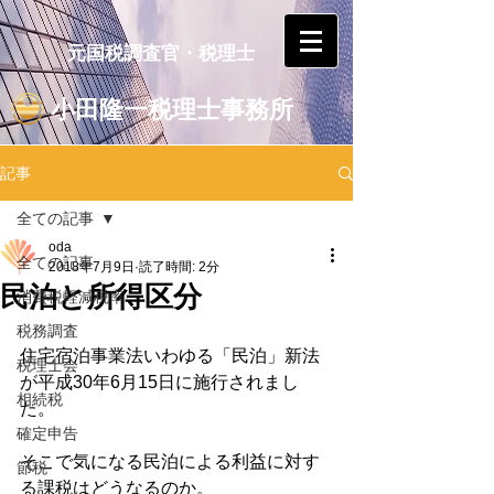
元国税調査官・税理士
小田隆一税理士事務所
記事
全ての記事
oda
全ての記事
2018年7月9日
読了時間: 2分
民泊と所得区分
消費税軽減税率
税務調査
住宅宿泊事業法いわゆる「民泊」新法
税理士会
が平成30年6月15日に施行されまし
相続税
た。
確定申告
そこで気になる民泊による利益に対す
節税
る課税はどうなるのか。