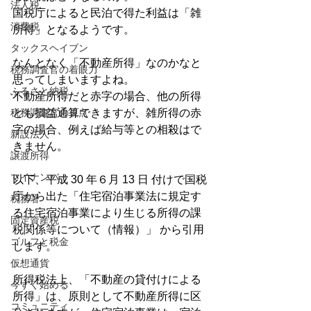
法人税
国税庁によると民泊で得た利益は「雑
消費税
所得」となるようです。
タックスヘイブン
なんとなく「不動産所得」なのかなと
税務調査官の着眼力
思ってしまいますよね。
ふるさと納税
不動産所得だと赤字の場合、他の所得
税務調査官の視点
とも損益通算できますが、雑所得の赤
字の場合、例えば給与等との相殺はで
新設法人
きません。
譲渡所得
マイナンバー
以下、平成 30 年６月 13 日 付けで国税
庁から出た「住宅宿泊事業法に規定す
税務署
る住宅宿泊事業により生じる所得の課
固定資産税
税関係等について（情報）」 から引用
ゴルフと税金
します。
仮想通貨
所得税法上、「不動産の貸付けによる
今すぐ始める
所得」は、原則として不動産所得に区
コミュニティ