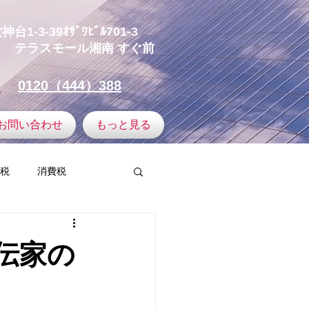
-3-39ｵｻﾞﾜﾋﾞﾙ701-3
テラスモール湘南
すぐ前
0120（444）388
お問い合わせ
もっと見る
税
消費税
譲渡所得
伝家の
ミュニティ