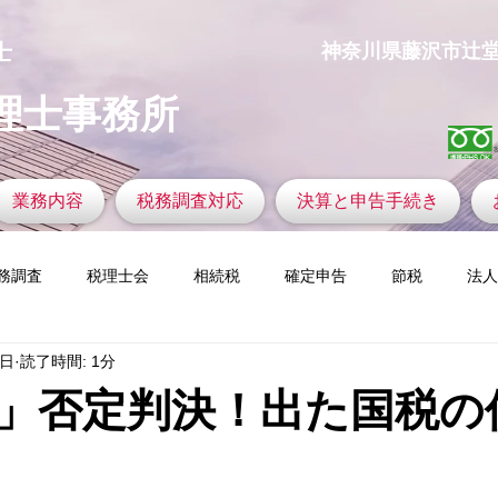
士
​神奈川県藤沢市辻堂神台1
理士事務所
業務内容
税務調査対応
決算と申告手続き
務調査
税理士会
相続税
確定申告
節税
法人
3日
読了時間: 1分
の着眼力
ふるさと納税
税務調査官の視点
新設法人
」否定判決！出た国税の
定資産税
ゴルフと税金
仮想通貨
今すぐ始める
コ