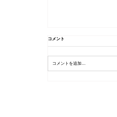
税務署の調査と国税局資料調
コメント
査課の調査の違いと対応のポ
イント
「税務調査」と聞くと、会社や自
宅に調査官がやってきて帳簿や領
コメントを追加…
収書を確認する場面をイメージさ
れる方が多いと思います。 実は
税務調査には 税務署による調査
と 国税局資料調査課による調査
の2種類があり、それぞれ役割や
対象が異なります。...
アクセス
〒251-0041
神奈川県辻堂神台1－3－39
オザワビル7階701-3