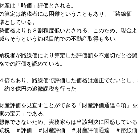
財産は「時価」評価とされる。
国税局
新型コロナウイルス
コロナウイルス
新型コロ
の算定は納税者には困難ということもあり、「路線価」
準としている。
勢価格よりも８割程度低いとされる。このため、現金よ
減らそうという節税目的での不動産取得も多い。
納税者が路線価により算定した評価額を不適切だと否認
格での評価を認めている。
４倍もあり、路線価で評価した価格は適正でないとし、
、約３億円の追徴課税を行った。
財産評価を見直すことができる「財産評価通達６項」を
家の宝刀」である。
想像できないため、実務家らは当該判決に困惑している
続税　＃評価　＃財産評価　＃財産評価通達　＃路線価