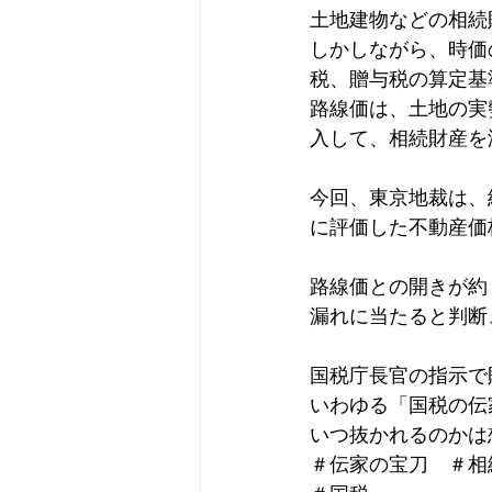
土地建物などの相続
保険、節税
会計ソフト
しかしながら、時価
税、贈与税の算定基
路線価は、土地の実
インボイス
税務調査
入して、相続財産を
今回、東京地裁は、
に評価した不動産価
路線価との開きが約
漏れに当たると判断
国税庁長官の指示で
いわゆる「国税の伝
いつ抜かれるのかは
＃伝家の宝刀　＃相