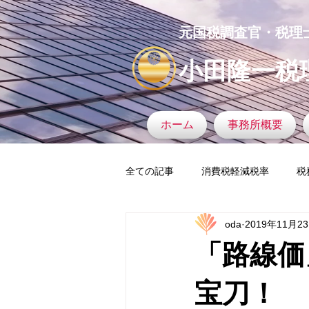
元国税調査官・税理
小田隆一税
ホーム
事務所概要
全ての記事
消費税軽減税率
税
oda
2019年11月2
タックスヘイブン
税務調査官
「路線価
マイナンバー
税務署
固
宝刀！