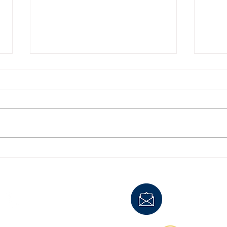
インボイス制度と税務調査の
【知
重点ポイント
異動
ング
1. インボイス制度の概要 2023年
こん
10月にスタートしたインボイス
今回
制度（適格請求書等保存方式）
務調
は、消費税の仕入税額控除を受け
裏話
るために「適格請求書（インボイ
うと
ス）」の保存が必要となる制度で
と、
す。 この制度によって、免税事
多い
業者との取引処理や経過措置への
そん
お電話
0466-38-6117
E-mail
oda_jimu
対応、請求書の管理体制の強...
くだ