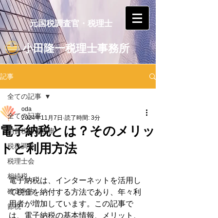
元国税調査官・税理士
小田隆一税理士事務所
記事
全ての記事
oda
全ての記事
2024年11月7日
読了時間: 3分
電子納税とは？そのメリッ
消費税軽減税率
トと利用方法
税務調査
税理士会
相続税
電子納税は、インターネットを活用し
確定申告
て税金を納付する方法であり、年々利
用者が増加しています。この記事で
節税
は、電子納税の基本情報、メリット、