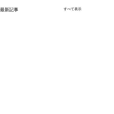
すべて表示
最新記事
税務署の調査と国税局資
インボイス制度
料調査課の調査の違いと
査の重点ポイン
対応のポイント
「税務調査」と聞くと、会社
1. インボイス制
コメント