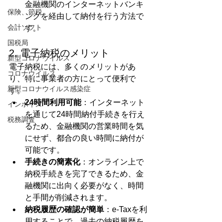
金融機関のインターネットバンキ
保険、節税
ングを経由して納付を行う方法で
会計ソフト
す。
国税局
2. 電子納税のメリット
新型コロナウイルス
電子納税には、多くのメリットがあ
コロナウイルス
り、特に事業者の方にとって便利で
新型コロナウイルス感染症
す。
24時間利用可能
：インターネット
インボイス
を通じて24時間納付手続きを行え
税務調査
るため、金融機関の営業時間を気
にせず、都合の良い時間に納付が
可能です。
手続きの簡素化
：オンライン上で
納税手続きを完了できるため、金
融機関に出向く必要がなく、時間
と手間が削減されます。
納税履歴の確認が簡単
：e-Taxを利
用することで、過去の納税履歴を