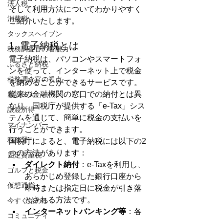
法人税
そして利用方法についてわかりやすく
消費税
ご紹介いたします。
タックスヘイブン
1. 電子納税とは
税務調査官の着眼力
電子納税は、パソコンやスマートフォ
ふるさと納税
ンを使って、インターネット上で税金
税務調査官の視点
を納めることができるサービスです。
従来の金融機関の窓口での納付とは異
新設法人
なり、国税庁が提供する「e-Tax」シス
譲渡所得
テムを通じて、簡単に税金の支払いを
マイナンバー
行うことができます。
税務署
国税庁によると、電子納税には以下の2
つの方法があります：
固定資産税
ダイレクト納付
：e-Taxを利用し、
ゴルフと税金
あらかじめ登録した銀行口座から
仮想通貨
即時または指定日に税金が引き落
とされる方法です。
今すぐ始める
インターネットバンキング等
：各
コミュニティ