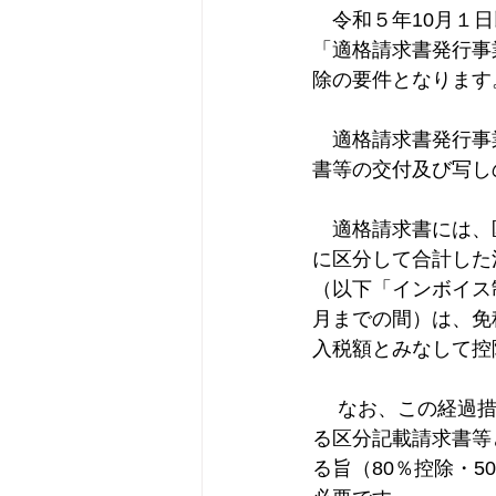
　令和５年10月１
保険、節税
会計ソフト
「適格請求書発行事
除の要件となります
インボイス
税務調査
　適格請求書発行事
書等の交付及び写し
　適格請求書には、
に区分して合計した
（以下「インボイス
月までの間）は、免
入税額とみなして控
　 なお、この経過
る区分記載請求書等
る旨（80％控除・