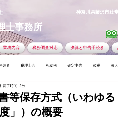
士
​神奈川県藤沢市辻堂神台1
理士事務所
業務内容
税務調査対応
決算と申告手続き
務調査
税理士会
相続税
確定申告
節税
法人
日
読了時間: 2分
の着眼力
ふるさと納税
税務調査官の視点
新設法人
書等保存方式（いわゆる
定資産税
ゴルフと税金
仮想通貨
今すぐ始める
コ
度」）の概要