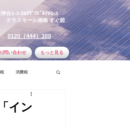
-3-39ｵｻﾞﾜﾋﾞﾙ701-3
テラスモール湘南
すぐ前
0120（444）388
お問い合わせ
もっと見る
税
消費税
譲渡所得
「イン
ミュニティ