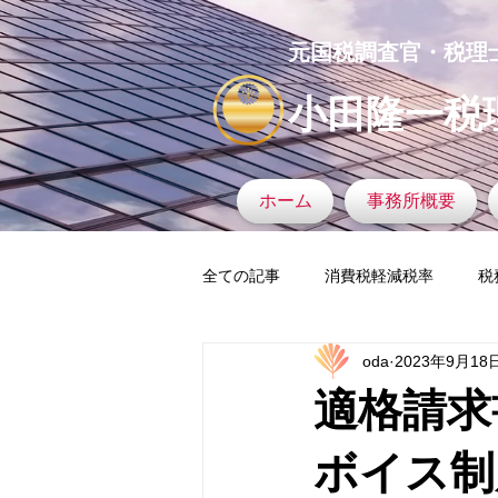
元国税調査官・税理
小田隆一税
ホーム
事務所概要
全ての記事
消費税軽減税率
税
oda
2023年9月18
タックスヘイブン
税務調査官
適格請求
マイナンバー
税務署
固
ボイス制