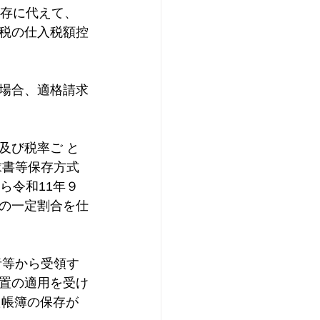
存に代えて、 
ナウイルス感染症
税の仕入税額控
場合、適格請求
及び税率ご と
求書等保存方式
ら令和11年９
の一定割合を仕
者等から受領す
置の適用を受け
た帳簿の保存が