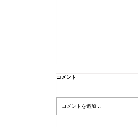
インボイス制度と税務調査の
コメント
重点ポイント
1. インボイス制度の概要 2023年
10月にスタートしたインボイス
コメントを追加…
制度（適格請求書等保存方式）
は、消費税の仕入税額控除を受け
るために「適格請求書（インボイ
ス）」の保存が必要となる制度で