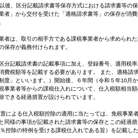
日以後、区分記載請求書等保存方式における請求書等の保
国税局
新型コロナウイルス
コロナウイルス
新型コロ
業者」から交付を受けた「適格請求書等」の保存が消費
。
業者は、取引の相手方である課税事業者から求められた
の保存が義務付けられます。 
区分記載請求書の記載事項に加え、登録番号、適用税率
消費税額等を記載する必要があります。 また、適格請
制度」といいます。）開始後、６年間（令和５年10月か
税事業者等からの課税仕入れについて、仕入税額相当額
除できる経過措置が設けられています。
措置による仕入税額控除の適用に当たっては、免税事業
と同様の事項が記載された請求書等の保存とこの経過措
50％控除の特例を受ける課税仕入れである旨）を記載し