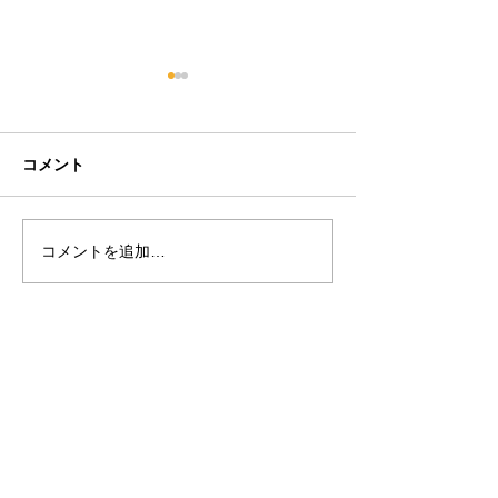
コンビニ交付サービスを
促進
全国のコンビニに対して、マ
コメント
イナンバーカードを利用した
コンビニでの住民票の写し、
印鑑登録証明書、各種納税証
コメントを追加…
e-Tax利用の簡
明書などの交付促進を総務省
ナンバーカード
が要請している。 現在、全国
で47,000店のコンビニで利用
できる。 窓口に行かなくてい
お電話
いし、役所が休みの土日祝日
0466-38-6117
もOK、朝は6時半から夜は
FAX
11...
0466-38-6118