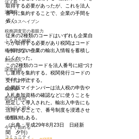
法人税
取得する必要があったが、これを法人
消費税
番号に集約することで、企業の手間を
省く。
タックスヘイブン
税務調査官の着眼力
従来の2種類のコードはいずれも企業自
ふるさと納税
らが取得する必要があり税関はコード
税務調査官の視点
を持たない企業の輸出入情報を蓄積し
にくかった。
新設法人
この2種類のコードを法人番号に紐づけ
譲渡所得
し運用を集約する。税関発行コードの
マイナンバー
受付は停止する。
企業版マイナンバーは法人税の申告や
税務署
入札参加資格の確認などに使うことを
固定資産税
想定して導入された。輸出入申告にも
ゴルフと税金
活用することで、番号制度を浸透させ
る狙いもある。
仮想通貨
（出典：平成29年8月23日　日経新
今すぐ始める
聞　夕刊）
コミュニティ