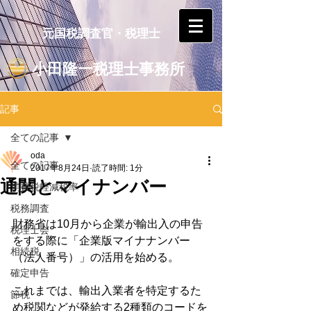
元国税調査官・税理士
小田隆一税理士事務所
記事
全ての記事
oda
全ての記事
2017年8月24日
読了時間: 1分
通関とマイナンバー
消費税軽減税率
税務調査
財務省は10月から企業が輸出入の申告
税理士会
をする際に「企業版マイナナンバー
相続税
（法人番号）」の活用を始める。
確定申告
これまでは、輸出入業者を特定するた
節税
め税関などが発給する2種類のコードを