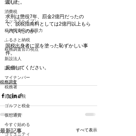
渡した。
法人税
消費税
求刑は懲役7年、罰金2億円だったの
タックスヘイブン
で、脱税指南料としては2億円以上もら
税務調査官の着眼力
っていたのか。
ふるさと納税
国税出身者に泥を塗った恥ずかしい事
税務調査官の視点
件。
新設法人
反省してください。
譲渡所得
マイナンバー
税務調査
税務署
固定資産税
ゴルフと税金
仮想通貨
今すぐ始める
すべて表示
最新記事
コミュニティ