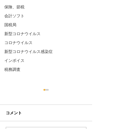
保険、節税
会計ソフト
国税局
新型コロナウイルス
コロナウイルス
新型コロナウイルス感染症
インボイス
税務調査
インボイス制度と税務調
【知っておきた
査の重点ポイント
署の異動時期と
のタイミング
1. インボイス制度の概要
こんにちは、税理
コメント
2023年10月にスタートした
す。 今回は、税務
インボイス制度（適格請求書
時期”と“税務調査