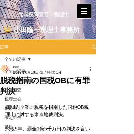
元国税調査官・税理士
小田隆一税理士事務所
記事
全ての記事
oda
全ての記事
2019年6月10日
読了時間: 1分
脱税指南の国税OBに有罪
消費税軽減税率
判決
税務調査
税理士会
顧問先企業に脱税を指南した国税OB税
相続税
理士に対する東京地裁判決。
確定申告
節税
懲役5年、罰金1億5千万円の判決を言い