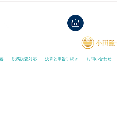
ス）」の保存が必要となる制度で
と、
す。 この制度によって、免税事
多い
業者との取引処理や経過措置への
そん
お電話
0466-38-6117
E-mail
oda_jimu
対応、請求書の管理体制の強...
くだ
FAX
0466-38-6118
容
税務調査対応
決算と申告手続き
お問い合わせ
23内全域、神奈川県全域をカバーいたします。その他の地域の方
、神奈川税務署、鎌倉税務署、川崎北税務署、川崎西税務署、川崎南税務署、相模
藤沢市 茅ヶ崎市 高座郡）、保土ケ谷税務署、緑税務署、大和税務署、横須賀税