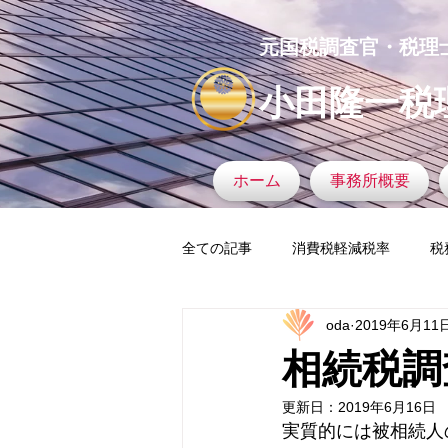
元国税調査官・税理
小田隆一税
ホーム
事務所概要
全ての記事
消費税軽減税率
税
oda
2019年6月11
タックスヘイブン
税務調査官
相続税調
更新日：
2019年6月16日
マイナンバー
税務署
固
実質的には被相続人