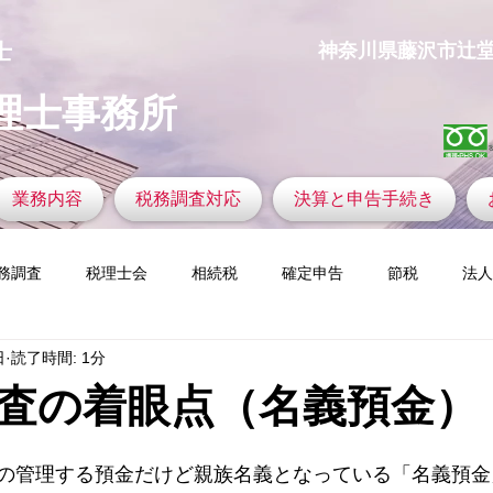
士
​神奈川県藤沢市辻堂神台1
理士事務所
業務内容
税務調査対応
決算と申告手続き
務調査
税理士会
相続税
確定申告
節税
法人
日
読了時間: 1分
の着眼力
ふるさと納税
税務調査官の視点
新設法人
査の着眼点（名義預金）
定資産税
ゴルフと税金
仮想通貨
今すぐ始める
コ
の管理する預金だけど親族名義となっている「名義預金