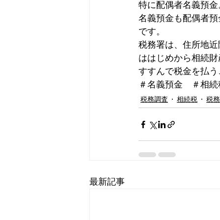
特に配偶者名義預金
名義預金も配偶者預
保険、節税
会計ソフト
です。
税務署は、住所地近
ははじめから相続財
インボイス
税務調査
すすんで税金を払う
＃名義預金　＃相続
税務調査
相続税
税務
最新記事