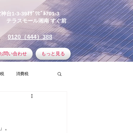
-3-39ｵｻﾞﾜﾋﾞﾙ701-3
テラスモール湘南
すぐ前
0120（444）388
お問い合わせ
もっと見る
税
消費税
譲渡所得
ミュニティ
」。