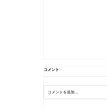
税務署の調査と国税局資料調
コメント
査課の調査の違いと対応のポ
イント
「税務調査」と聞くと、会社や自
宅に調査官がやってきて帳簿や領
コメントを追加…
収書を確認する場面をイメージさ
れる方が多いと思います。 実は
税務調査には 税務署による調査