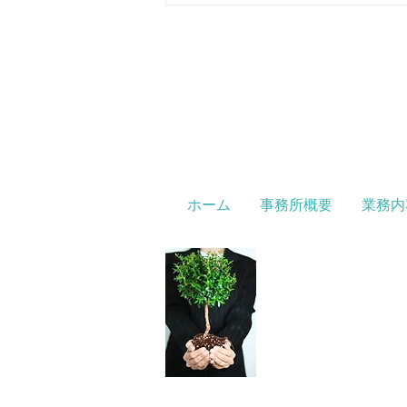
と 国税局資料調査課による調査
の2種類があり、それぞれ役割や
対象が異なります。...
アクセス
〒251-0041
神奈川県辻堂神台1－3－39
オザワビル7階701-3
ホーム
事務所概要
業務内
業務対応地域は、東京
東京国税局
○東京23区内の各税務署
○神奈川県下各税務署
厚木税務署、小田原税務署
平塚税務署、藤沢税務署（