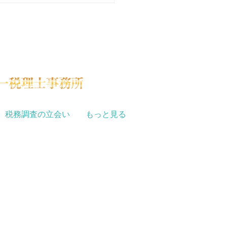
なんとなく構えてしまう方も
かもしれませんが、「ああ、
な流れなんだな」と知ってお
sho@tbz.t-com.ne.jp
けでも、少し気が楽になる...
税務調査の立会い
もっと見る
はご相談ください。
原税務署、鶴見税務署、戸塚税務署、
務署、横浜中税務署、横浜南税務署