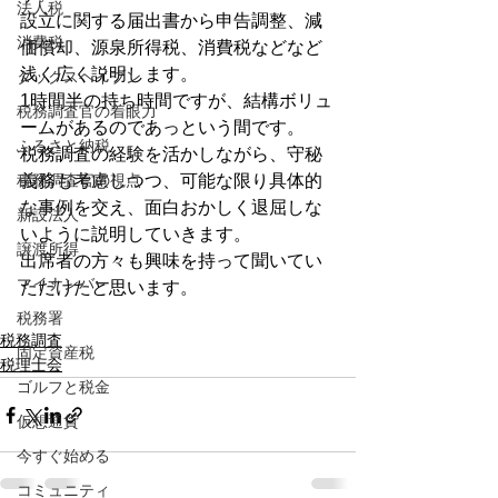
法人税
設立に関する届出書から申告調整、減
消費税
価償却、源泉所得税、消費税などなど
浅く広く説明します。
タックスヘイブン
1時間半の持ち時間ですが、結構ボリュ
税務調査官の着眼力
ームがあるのであっという間です。
ふるさと納税
税務調査の経験を活かしながら、守秘
税務調査官の視点
義務も考慮しつつ、可能な限り具体的
な事例を交え、面白おかしく退屈しな
新設法人
いように説明していきます。
譲渡所得
出席者の方々も興味を持って聞いてい
マイナンバー
ただけたと思います。
税務署
税務調査
固定資産税
税理士会
ゴルフと税金
仮想通貨
今すぐ始める
コミュニティ