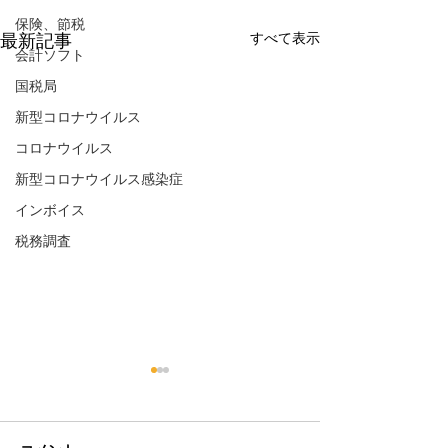
保険、節税
すべて表示
最新記事
会計ソフト
国税局
新型コロナウイルス
コロナウイルス
新型コロナウイルス感染症
インボイス
税務調査
インボイス制度と税務調
【知っておきた
査の重点ポイント
署の異動時期と
のタイミング