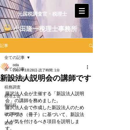
元国税調査官・税理士
小田隆一税理士事務所
記事
全ての記事
oda
全ての記事
2017年3月28日
読了時間: 1分
新設法人説明会の講師です
消費税軽減税率
税務調査
藤沢法人会が主催する「新設法人説明
税理士会
会」の講師を務めました。
相続税
藤沢法人会で作成した新設法人のため
確定申告
の手引き（冊子）に基づいて、新設法
人が気を付けるべき項目を説明しま
節税
す。