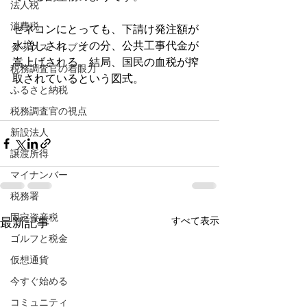
法人税
消費税
ゼネコンにとっても、下請け発注額が
水増しされ、その分、公共工事代金が
タックスヘイブン
嵩上げされる。結局、国民の血税が搾
税務調査官の着眼力
取されているという図式。
ふるさと納税
税務調査官の視点
新設法人
譲渡所得
マイナンバー
税務署
固定資産税
すべて表示
最新記事
ゴルフと税金
仮想通貨
今すぐ始める
コミュニティ