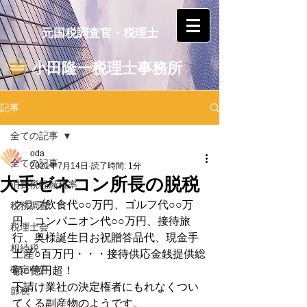
元国税調査官・税理士
小田隆一税理士事務所
記事
全ての記事
oda
全ての記事
2021年7月14日
読了時間: 1分
大手ゼネコン所長の脱税
消費税軽減税率
クラブ飲食代○○万円、ゴルフ代○○万
税務調査
円、コンパニオン代○○万円、接待旅
税理士会
行、奥様誕生日お祝贈答品代、現金手
相続税
土産○百万円・・・接待供応金銭提供総
確定申告
額○億円超！
下請け業社の決定権者にもれなくつい
節税
てくる副産物のようです。