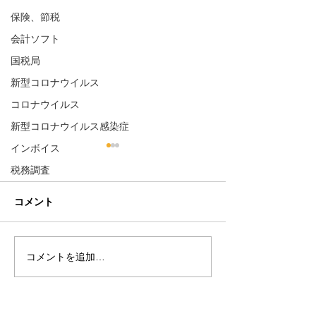
保険、節税
会計ソフト
国税局
新型コロナウイルス
コロナウイルス
新型コロナウイルス感染症
インボイス
税務署の調査と国税局資
インボイス制度
税務調査
料調査課の調査の違いと
査の重点ポイン
対応のポイント
「税務調査」と聞くと、会社
1. インボイス制
コメント
や自宅に調査官がやってきて
2023年10月にス
帳簿や領収書を確認する場面
インボイス制度（
をイメージされる方が多いと
等保存方式）は、
コメントを追加…
思います。 実は税務調査には
入税額控除を受け
税務署による調査 と 国税局
「適格請求書（イ
資料調査課による調査 の2種
ス）」の保存が必