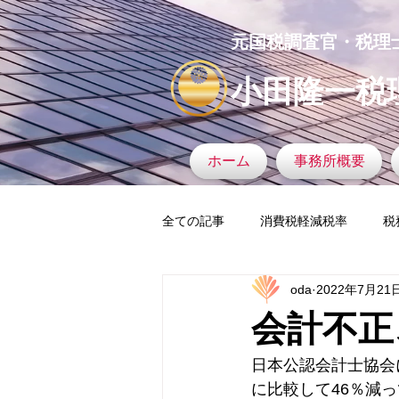
元国税調査官・税理
小田隆一税
ホーム
事務所概要
全ての記事
消費税軽減税率
税
oda
2022年7月21
タックスヘイブン
税務調査官
会計不正
マイナンバー
税務署
固
日本公認会計士協会
に比較して46％減