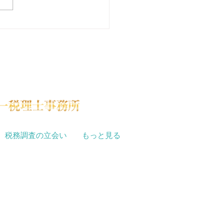
（適格請求書等保存方式）
消費税の仕入税額控除を受け
めに「適格請求書（インボイ
」の保存が必要となる制度で
との取引処理や経過措置への
sho@tbz.t-com.ne.jp
、請求書の管理体制の強...
税務調査の立会い
もっと見る
はご相談ください。
原税務署、鶴見税務署、戸塚税務署、
務署、横浜中税務署、横浜南税務署