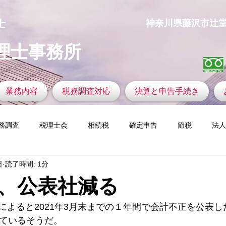
士
​神奈川県藤沢市辻堂神台1
理士事務所
業務内容
税務調査対応
決算と申告手続き
務調査
税理士会
相続税
確定申告
節税
法人
日
読了時間: 1分
の着眼力
ふるさと納税
税務調査官の視点
新設法人
、公表社減る
定資産税
ゴルフと税金
仮想通貨
今すぐ始める
コ
によると2021年3月末までの１年間で会計不正を公表
っているそうだ。