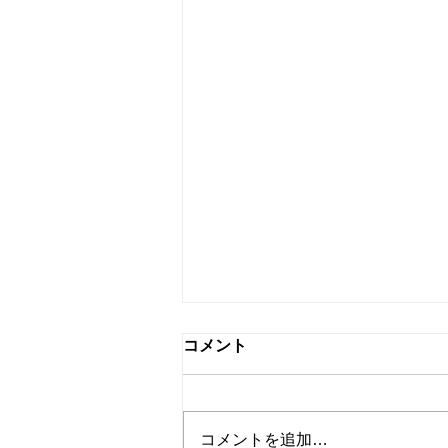
国税局とGSS（ガバメントソ
コメント
リューションサービス）とこ
れからの税務調査
近年、税務行政は大きく変化して
います。 その背景にあるのが、
コメントを追加…