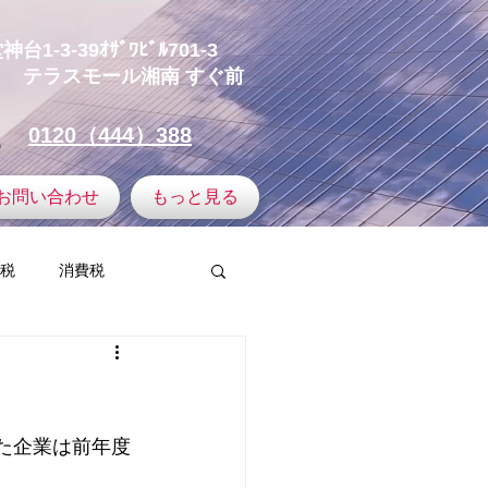
-3-39ｵｻﾞﾜﾋﾞﾙ701-3
テラスモール湘南
すぐ前
0120（444）388
お問い合わせ
もっと見る
税
消費税
譲渡所得
ミュニティ
した企業は前年度