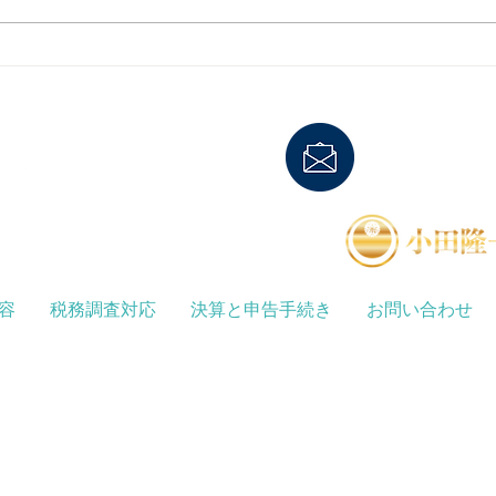
収書を確認する場面をイメージさ
制度
れる方が多いと思います。 実は
は、
税務調査には 税務署による調査
るた
と 国税局資料調査課による調査
ス）
の2種類があり、それぞれ役割や
す。 この制度によって、免税事
対象が異なります。...
業者
お電話
0466-38-6117
E-mail
oda_jimu
対応
FAX
0466-38-6118
容
税務調査対応
決算と申告手続き
お問い合わせ
23内全域、神奈川県全域をカバーいたします。その他の地域の方
、神奈川税務署、鎌倉税務署、川崎北税務署、川崎西税務署、川崎南税務署、相模
藤沢市 茅ヶ崎市 高座郡）、保土ケ谷税務署、緑税務署、大和税務署、横須賀税