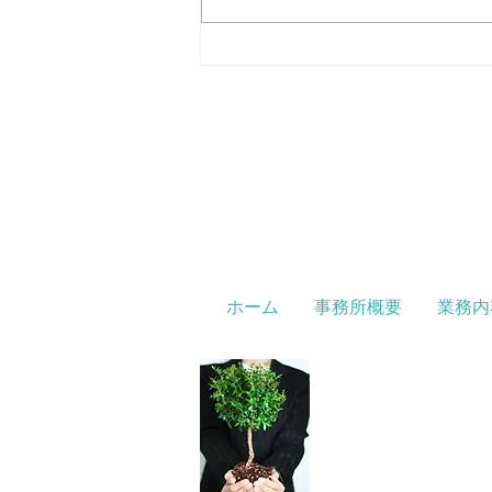
国税庁・国税局によるデジタル化
の推進です。 最近では「AIを活
用した税務調査」という言葉を耳
にする機会も増えてきました。
その中で注目されているのが、政
府全体のデジタル基盤を支える
アクセス
〒251-0041
「GSS（Government Solution
神奈川県辻堂神台1－3－39
Service／ガバメントソリューシ
オザワビル7階701-3
ョンサービス）」です。 GSS
は、各省庁のシステムや情報基盤
を統一・効率化
ホーム
事務所概要
業務内
業務対応地域は、東京
東京国税局
○東京23区内の各税務署
○神奈川県下各税務署
厚木税務署、小田原税務署
平塚税務署、藤沢税務署（