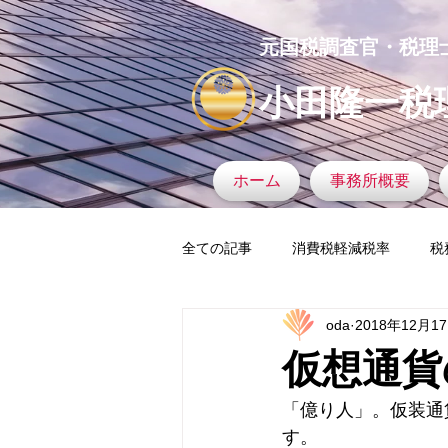
元国税調査官・税理
小田隆一税
ホーム
事務所概要
全ての記事
消費税軽減税率
税
oda
2018年12月1
タックスヘイブン
税務調査官
仮想通貨
マイナンバー
税務署
固
「億り人」。仮装通
す。