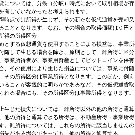
貨については、分裂（分岐）時点において取引相場が存
を有していなかったと考えられます。
得時点では所得が生じず、その新たな仮想通貨を売却又
ることとなります。なお、その場合の取得価額は０円と
所得の所得区分
めとする仮想通貨を使用することによる損益は、事業所
付随して生じる場合を除き、原則として、雑所得に区分
、事業所得者が、事業用資産としてビットコインを保有
合、その使用により生じた損益については、事業に付随
、その所得区分は事業所得となります。このほか、例え
いることが客観的に明らかであるなど、その仮想通貨取
られる場合にも、その所得区分は事業所得となります。
上生じた損失については、雑所得以外の他の所得と通算
、他の所得と通算できる所得は、不動産所得・事業所得
す。雑所得については、これらの所得に該当しませんの
損失がある場合であっても、他の所得と通算する