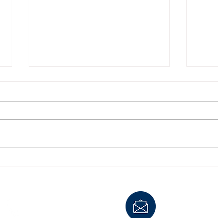
インボイス制度と税務調査の
【知
重点ポイント
異動
ング
1. インボイス制度の概要 2023年
こん
10月にスタートしたインボイス
今回
制度（適格請求書等保存方式）
務調
は、消費税の仕入税額控除を受け
裏話
るために「適格請求書（インボイ
うと
ス）」の保存が必要となる制度で
と、
す。 この制度によって、免税事
多い
業者との取引処理や経過措置への
そん
お電話
0466-38-6117
E-mail
oda_jimu
対応、請求書の管理体制の強...
くだ