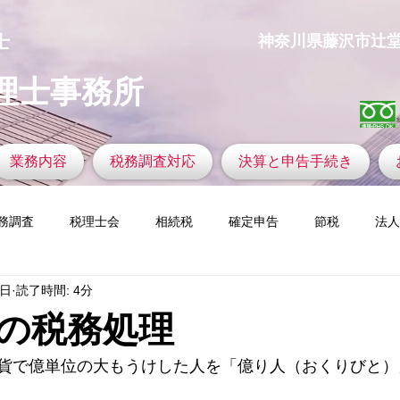
士
​神奈川県藤沢市辻堂神台1
理士事務所
業務内容
税務調査対応
決算と申告手続き
務調査
税理士会
相続税
確定申告
節税
法人
7日
読了時間: 4分
の着眼力
ふるさと納税
税務調査官の視点
新設法人
の税務処理
定資産税
ゴルフと税金
仮想通貨
今すぐ始める
コ
貨で億単位の大もうけした人を「億り人（おくりびと）