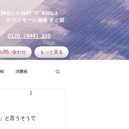
-3-39ｵｻﾞﾜﾋﾞﾙ701-3
テラスモール湘南
すぐ前
0120（444）388
お問い合わせ
もっと見る
税
消費税
譲渡所得
ミュニティ
」と言うそうで