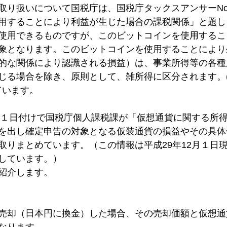
取り扱いについて国税庁は、国税庁タックスアンサーNo.
国税局
新型コロナウイルス
コロナウイルス
新型コロ
用することにより利益が生じた場合の課税関係」と題し
使用できるものですが、このビットコインを使用するこ
象となります。このビットコインを使用することにより
的な関係により認識される損益）は、事業所得等の各種
じる場合を除き、原則として、雑所得に区分されます。(所
ています。
2月１日付けで国税庁個人課税課が「仮想通貨に関する所
を出し確定申告の対象となる仮装通貨の損益やその具体
て取りまとめています。（この情報は平成29年12月１日
しています。）
紹介します。
売却（日本円に換金）した場合、その売却価額と仮想通