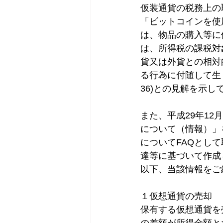
仮装通貨の税務上の
保険、節税
会計ソフト
「ビットコインを使
は、物品の購入等に
は、所得税の課税対
インボイス
税務調査
貨又は外貨との相対
る行為に付随して生
36)との見解を示し
また、平成29年1
について（情報）」
についてFAQとし
達等に基づいて作成
以下、当該情報をご
１仮想通貨の売却
保有する仮想通貨を