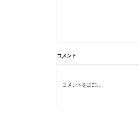
税務署の調査と国税局資料調
コメント
査課の調査の違いと対応のポ
イント
「税務調査」と聞くと、会社や自
宅に調査官がやってきて帳簿や領
コメントを追加…
収書を確認する場面をイメージさ
れる方が多いと思います。 実は
税務調査には 税務署による調査
と 国税局資料調査課による調査
の2種類があり、それぞれ役割や
対象が異なります。...
アクセス
〒251-0041
神奈川県辻堂神台1－3－39