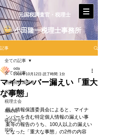
元国税調査官・税理士
小田隆一税理士事務所
記事
全ての記事
oda
全ての記事
2016年10月12日
読了時間: 1分
マイナンバー漏えい「重大
消費税軽減税率
な事態」
税務調査
税理士会
個人情報保護委員会によると、マイナ
相続税
ンバーを含む特定個人情報の漏えい事
確定申告
案等の報告のうち、100人以上の漏えい
節税
となった「重大な事態」の2件の内容