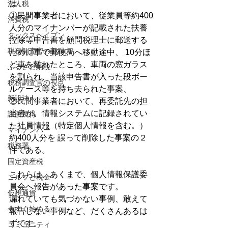
は、
法人税
①民間事業者において、従業員等約400
消費税
人分のマイナンバーが記載された扶養
タックスヘイブン
控除等申告書を顧問税理士に郵送する
税務調査官の着眼力
ために車で郵便局へ移動途中、 10分ほ
ど車を離れたところ、車両の窓ガラス
ふるさと納税
を割られ、当該申告書が入った段ボー
税務調査官の視点
ルケース等を持ち去られた事案、
新設法人
②民間事業者において、再委託先の担
当者が、情報システムに記録されてい
譲渡所得
た社員情報（特定個人情報を含む。）
マイナンバー
約400人分を 誤って削除した事案の２
税務署
件である。
固定資産税
これらは、あくまで、個人情報保護委
ゴルフと税金
員会へ報告があった事案です。
仮想通貨
漏れていても気づかない事例、敢えて
今すぐ始める
報告しない事例など、だくさんあるは
ずです。
コミュニティ