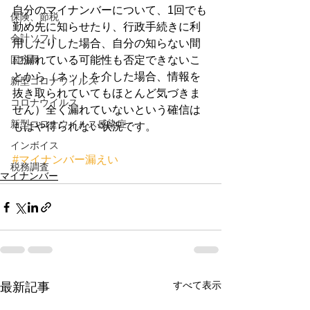
自分のマイナンバーについて、1回でも
保険、節税
勤め先に知らせたり、行政手続きに利
会計ソフト
用したりした場合、自分の知らない間
国税局
に漏れている可能性も否定できないこ
とから（ネットを介した場合、情報を
新型コロナウイルス
抜き取られていてもほとんど気づきま
コロナウイルス
せん）全く漏れていないという確信は
新型コロナウイルス感染症
もはや得られない状況です。
インボイス
#マイナンバー漏えい
税務調査
マイナンバー
すべて表示
最新記事