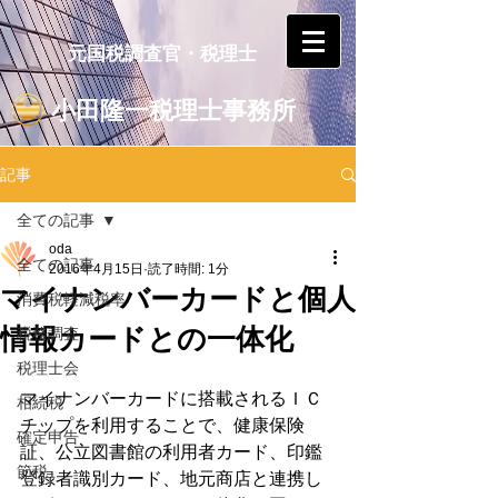
元国税調査官・税理士
小田隆一税理士事務所
記事
全ての記事
oda
全ての記事
2016年4月15日
読了時間: 1分
マイナンバーカードと個人
消費税軽減税率
情報カードとの一体化
税務調査
税理士会
マイナンバーカードに搭載されるＩＣ
相続税
チップを利用することで、健康保険
確定申告
証、公立図書館の利用者カード、印鑑
節税
登録者識別カード、地元商店と連携し