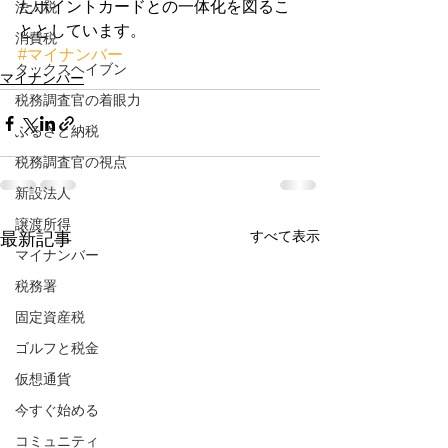
たポイントカードとの一体化を図るこ
法人税
ととしています。
消費税
#マイナンバー
タックスヘイブン
マイナンバー
税務調査官の着眼力
ふるさと納税
税務調査官の視点
新設法人
譲渡所得
すべて表示
最新記事
マイナンバー
税務署
固定資産税
ゴルフと税金
仮想通貨
今すぐ始める
コミュニティ