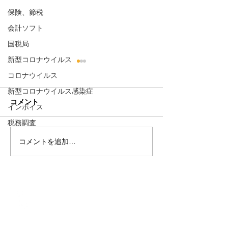
保険、節税
会計ソフト
国税局
新型コロナウイルス
コンビニ交付サービスを
コロナウイルス
促進
新型コロナウイルス感染症
全国のコンビニに対して、マ
コメント
インボイス
イナンバーカードを利用した
税務調査
コンビニでの住民票の写し、
印鑑登録証明書、各種納税証
コメントを追加…
e-Tax利用の簡
明書などの交付促進を総務省
ナンバーカード
が要請している。 現在、全国
で47,000店のコンビニで利用
できる。 窓口に行かなくてい
お電話
いし、役所が休みの土日祝日
0466-38-6117
もOK、朝は6時半から夜は
FAX
11...