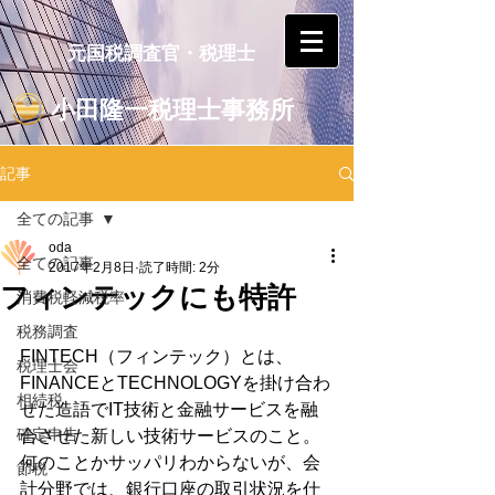
元国税調査官・税理士
小田隆一税理士事務所
記事
全ての記事
oda
全ての記事
2017年2月8日
読了時間: 2分
フィンテックにも特許
消費税軽減税率
税務調査
FINTECH（フィンテック）とは、
税理士会
FINANCEとTECHNOLOGYを掛け合わ
相続税
せた造語でIT技術と金融サービスを融
確定申告
合させた新しい技術サービスのこと。
何のことかサッパリわからないが、会
節税
計分野では、銀行口座の取引状況を仕