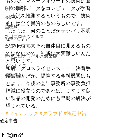
もので、マネーフォワードの技術は過
保険、節税
去の取引データをコンピュータが学習
し仕訳を推測するというもので、技術
会計ソフト
的には全く異質のものらしいです。
国税局
またまた、何のことだかサッパリ不明
新型コロナウイルス
なのです。
ソフトウエアそれ自体目に見えるもの
コロナウイルス
ではないので、判断は大変難しいんだ
新型コロナウイルス感染症
と思います。
インボイス
和解、クロスライセンス・・・決着手
税務調査
段は様々だが、提携する金融機関はも
とより、今後の会計事務所の事務負担
軽減に役立つのであれば、ますます良
い製品の開発のためにも早期の解決が
望まれている。
#フィンテック
#クラウド
#確定申告
確定申告