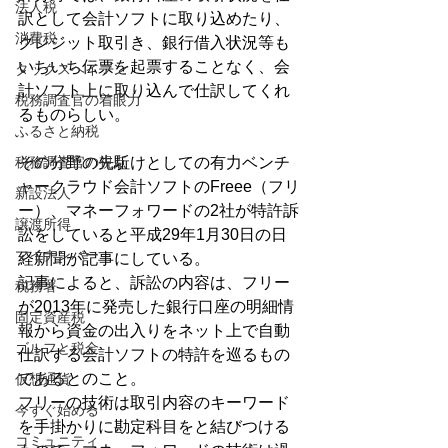
法人税
訳として会計ソフトに取り込めたり、
消費税
クレジット取引き、銀行借入状況等も
いちいち伝票を起票することなく、会
タックスヘイブン
計ソフト上に取り込んで仕訳してくれ
税務調査官の着眼力
るものらしい。
ふるさと納税
税務調査官の視点
その分野の先駈けとしての有力ベンチ
ャークラウド会計ソフトのFreee（フリ
新設法人
ー）、マネーフォワードの2社が特許訴
譲渡所得
訟をしていると平成29年1月30日の日
マイナンバー
経新聞が記事にしている。
記事によると、訴訟の内容は、フリー
税務署
が2013年に発売した銀行口座の明細情
固定資産税
報から資金の出入りをネット上で自動
ゴルフと税金
仕訳する会計ソフトの特許を巡るもの
であるとのこと。
仮想通貨
フリーの技術は取引内容のキーワード
今すぐ始める
を手掛かりに勘定科目をと結びつける
コミュニティ