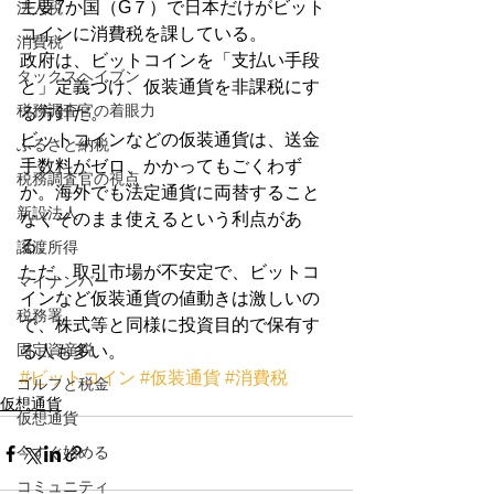
主要7か国（G７）で日本だけがビット
法人税
コインに消費税を課している。
消費税
政府は、ビットコインを「支払い手段
タックスヘイブン
と」定義づけ、仮装通貨を非課税にす
税務調査官の着眼力
る方針だ。
ビットコインなどの仮装通貨は、送金
ふるさと納税
手数料がゼロ、かかってもごくわず
税務調査官の視点
か。海外でも法定通貨に両替すること
新設法人
なくそのまま使えるという利点があ
る。
譲渡所得
ただ、取引市場が不安定で、ビットコ
マイナンバー
インなど仮装通貨の値動きは激しいの
税務署
で、株式等と同様に投資目的で保有す
固定資産税
る人も多い。
#ビットコイン
#仮装通貨
#消費税
ゴルフと税金
仮想通貨
仮想通貨
今すぐ始める
コミュニティ