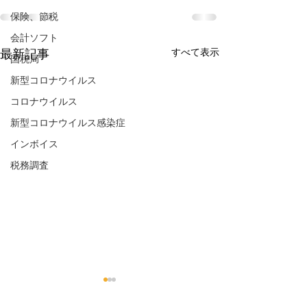
保険、節税
会計ソフト
すべて表示
最新記事
国税局
新型コロナウイルス
コロナウイルス
新型コロナウイルス感染症
インボイス
税務調査
仮想通貨の税務処理
「仮想通貨」改
資産」