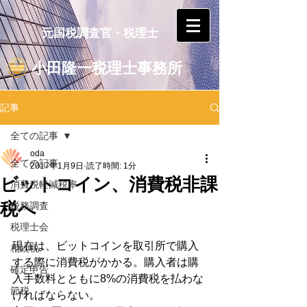
元国税調査官・税理士
小田隆一税理士事務所
記事
全ての記事
oda
全ての記事
2017年1月9日
読了時間: 1分
ビットコイン、消費税非課
消費税軽減税率
税へ
税務調査
税理士会
現在は、ビットコインを取引所で購入
相続税
する際に消費税がかかる。購入者は購
確定申告
入手数料とともに8%の消費税を払わな
節税
ければならない。