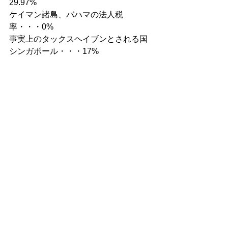
29.97%
ケイマン諸島、バハマの法人税
率・・・0%
事実上のタックスヘイブンとされる国
シンガポール・・・17%
香港・・・16.5%
スイス・・・17.92%
タックスヘイブン
すべて表示
最新記事