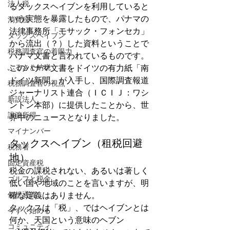
法人税
るタックスヘイブンを利用していると
いう実態を暴露したもので、パナマの
消費税
法律事務所「モサック・フォンセカ」
タックスヘイブン
から流出（？）した資料ということで
税務調査官の着眼力
パナマ文書と言われているものです。
ふるさと納税
このパナマ文書をドイツの有力紙「南
ドイツ新聞」が入手し、国際調査報道
税務調査官の視点
ジャーナリスト連合（ＩＣＩＪ：ワシ
新設法人
ントン本部）に提供したことから、世
譲渡所得
界中のニュースとなりました。
マイナンバー
タックスヘイブン（租税回避
税務署
地）
固定資産税
税金の課税されない、あるいは著しく
ゴルフと税金
低い国や地域のことを言いますが、明
仮想通貨
確な定義はありません。
タックスは「税」、ではヘイブンとは
今すぐ始める
何か、天国という意味のヘブン
コミュニティ