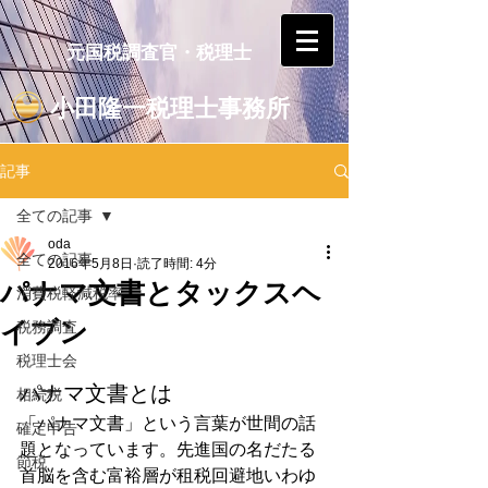
元国税調査官・税理士
小田隆一税理士事務所
記事
全ての記事
oda
全ての記事
2016年5月8日
読了時間: 4分
パナマ文書とタックスヘ
消費税軽減税率
イブン
税務調査
税理士会
パナマ文書とは
相続税
「パナマ文書」という言葉が世間の話
確定申告
題となっています。先進国の名だたる
節税
首脳を含む富裕層が租税回避地いわゆ