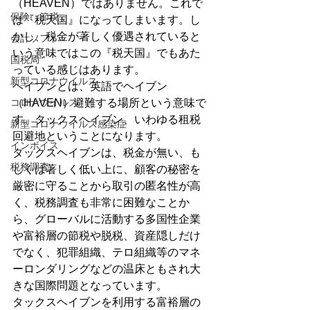
（HEAVEN）ではありません。これで
保険、節税
は『税天国』になってしまいます。し
かし、税金が著しく優遇されていると
会計ソフト
いう意味ではこの『税天国』でもあた
国税局
っている感じはあります。
新型コロナウイルス
ヘイブンとは、英語でヘイブン
コロナウイルス
（HAVEN）避難する場所という意味で
す。タックスヘイブン、いわゆる租税
新型コロナウイルス感染症
回避地ということになります。
インボイス
タックスヘイブンは、税金が無い、も
税務調査
しくは著しく低い上に、顧客の秘密を
厳密に守ることから取引の匿名性が高
く、税務調査も非常に困難なことか
ら、グローバルに活動する多国性企業
や富裕層の節税や脱税、資産隠しだけ
でなく、犯罪組織、テロ組織等のマネ
ーロンダリングなどの温床ともされ大
きな国際問題となっています。
タックスヘイブンを利用する富裕層の