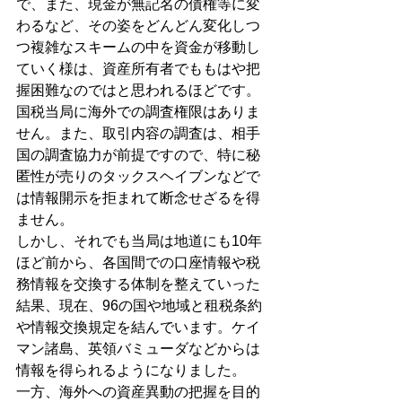
で、また、現金が無記名の債権等に変
わるなど、その姿をどんどん変化しつ
つ複雑なスキームの中を資金が移動し
ていく様は、資産所有者でももはや把
握困難なのではと思われるほどです。
国税当局に海外での調査権限はありま
せん。また、取引内容の調査は、相手
国の調査協力が前提ですので、特に秘
匿性が売りのタックスヘイブンなどで
は情報開示を拒まれて断念せざるを得
ません。
しかし、それでも当局は地道にも10年
ほど前から、各国間での口座情報や税
務情報を交換する体制を整えていった
結果、現在、96の国や地域と租税条約
や情報交換規定を結んでいます。ケイ
マン諸島、英領バミューダなどからは
情報を得られるようになりました。
一方、海外への資産異動の把握を目的