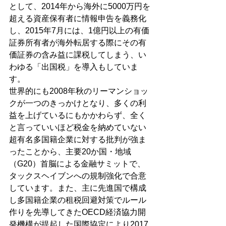
として、2014年から海外に5000万円を
超える資産保有者に情報申告を義務化
し、2015年7月には、1億円以上の有価
証券所有者が海外転居する際にその有
価証券の含み益に課税してしまう、い
わゆる「出国税」を導入もしていま
す。
世界的にも2008年秋のリーマンショッ
クが一つのきっかけとなり、多くの利
益を上げているにもかかわらず、全く
と言っていいほど税金を納めていない
超有名多国籍企業に対する批判が強ま
ったことから、主要20か国・地域
（G20）首脳による金融サミットで、
タックスヘイブンへの規制強化で合意
しています。また、主に先進国で構成
し多国籍企業の租税回避対策でルール
作りを先導してきたOECD経済協力開
発機構が提起した国際協定により2017