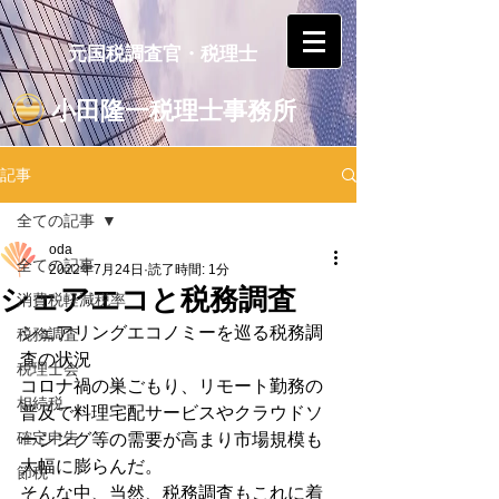
元国税調査官・税理士
小田隆一税理士事務所
記事
全ての記事
oda
全ての記事
2022年7月24日
読了時間: 1分
シェアエコと税務調査
消費税軽減税率
シェアリングエコノミーを巡る税務調
税務調査
査の状況
税理士会
コロナ禍の巣ごもり、リモート勤務の
相続税
普及で料理宅配サービスやクラウドソ
確定申告
ーシング等の需要が高まり市場規模も
大幅に膨らんだ。
節税
そんな中、当然、税務調査もこれに着