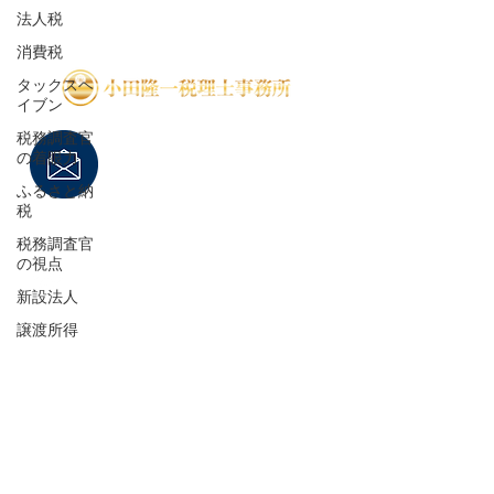
法人税
FAX
0466-38-6118
消費税
タックスヘ
イブン
E-mail
税務調査官
oda_jimusho@tbz.t-
の着眼力
com.ne.jp
ふるさと納
税
税務調査官
アクセス
の視点
〒251-0041
神奈川県辻堂神台1－3－39
新設法人
オザワビル7階701-3
譲渡所得
業務対応地域は、東京23内全
マイナンバ
域、神奈川県全域をカバーい
ー
たします。その他の地域の方
税務署
はご相談ください。
東京国税局
固定資産税
○東京23区内の各税務署
○神奈川県下各税務署
ゴルフと税
厚木税務署、小田原税務署、神奈