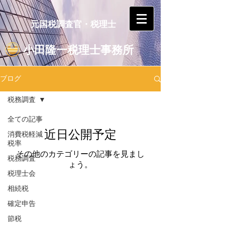
元国税調査官・税理士
小田隆一税理士事務所
ブログ
税務調査
全ての記事
近日公開予定
消費税軽減
税率
その他のカテゴリーの記事を見まし
税務調査
ょう。
税理士会
相続税
確定申告
お電話
0466-38-6117
節税